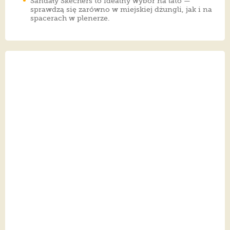
Sandały Skechers to idealny wybór na lato —
sprawdzą się zarówno w miejskiej dżungli, jak i na
spacerach w plenerze.