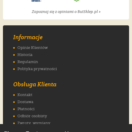
Zapoznaj się z opiniami o ButSklep.pl »
Informacje
Opinie Klientów
Historia
Regulamin
Polityka prywatności
Obsługa Klienta
Kontakt
Dostawa
Płatności
Odbiór osobisty
Zwroty, wymiany
Reklamacje