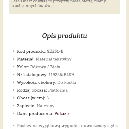
Jeżeli masz chwilkę to przejrzyj naszą ofertę, mamy
trochę innych butów :)
Opis produktu
Kod produktu:
SK231-b
Materiał:
Materiał tekstylny
Kolor:
Różowy / Biały
Nr katalogowy:
119226/BLSH
Wysokość cholewy:
Do kostki
Rodzaj obcasa:
Platforma
Obcas (w cm):
6
Zapięcie:
Na rzepy
Dane producenta:
Pokaż »
Postaw na wyjątkową wygodę i nowoczesny styl z