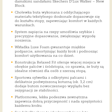
damskimi sandałami Skechers D'Lux Walker – New
Block.
Cholewka buta wykonana z oddychającego
materiału tekstylnego doskonale dopasowuje się
do kształtu stopy, zapewniając komfort w każdych
warunkach.
System zapięcia na rzepy umożliwia szybkie i
precyzyjne dopasowanie, zwiększając wygodę
noszenia.
Wkładka Luxe Foam gwarantuje miękkie
podparcie, amortyzując każdy krok i podnosząc
komfort użytkowania na co dzień.
Konstrukcja Relaxed Fit oferuje więcej miejsca w
obrębie palców i śródstopia, co sprawia, że buty są
idealne również dla osób z szerszą stopą.
Sportowa sylwetka z odkrytymi palcami i
delikatnie podwyższoną koturną (ok. 3,2 cm)
dodaje butom nowoczesnego wyglądu bez
rezygnacji ze stabilności.
Platformowa, lekka podeszwa zewnętrzna
zapewnia dobrą przyczepność i nada sprężystości
każdemu kroku.