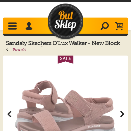
Sandały
Skechers
D'Lux Walker - New Block
Blush 119226/BLSH
Powrót
SALE