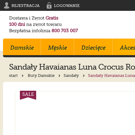
REJESTRACJA
LOGOWANIE
Dostawa i Zwrot
Gratis
100 dni
na zwrot towaru
Bezpłatna infolinia
800 703 007
Damskie
Męskie
Dziecięce
Akces
Sandały
Havaianas
Luna Crocus Ro
start
Buty Damskie
Sandały
Sandały Havaianas Luna
Klapki
Klapki
Trampki
Birkenstock
Birkenstock
Converse
Sandały
Trampki
Sportowe
Converse
Blundstone
Crocs
SALE
Na Obcasie
Sztyblety
Klapki
Crocs
Converse
Birkenstock
Trampki
Sportowe
Sandałki
Maciejka
Skechers
Geox
Sportowe
Półbuty
Kozaki
Ryłko
Mustang
Skechers
Botki
Sandały
Trzewiki
Melissa
Crocs
Salomon
Półbuty
Glany
Balerinki
Blundstone
Tommy Hilfiger
EMU Australia