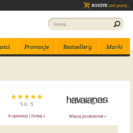
KOSZYK:
jest pusty...
ości
Promocje
Bestsellery
Marki
Promocje
Promocje
Promocje
Nowości
Nowości
Nowości
5.0
/
5
Bestsellery
Bestsellery
Bestsellery
y
y
y
|
8
opinie(a)
Dodaj »
Więcej produktów »