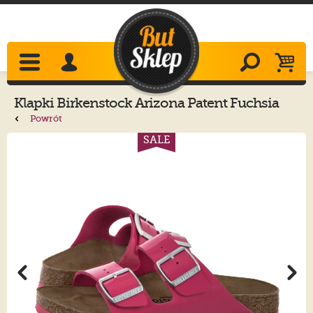
Klapki
Birkenstock
Arizona Patent Fuchsia
Tulip 1030798
Powrót
SALE