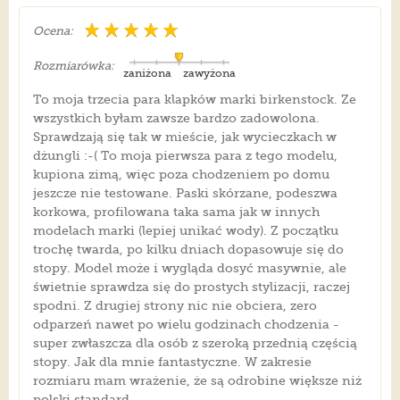
Ocena:
Rozmiarówka:
zaniżona
zawyżona
To moja trzecia para klapków marki birkenstock. Ze
wszystkich byłam zawsze bardzo zadowolona.
Sprawdzają się tak w mieście, jak wycieczkach w
dżungli :-( To moja pierwsza para z tego modelu,
kupiona zimą, więc poza chodzeniem po domu
jeszcze nie testowane. Paski skórzane, podeszwa
korkowa, profilowana taka sama jak w innych
modelach marki (lepiej unikać wody). Z początku
trochę twarda, po kilku dniach dopasowuje się do
stopy. Model może i wygląda dosyć masywnie, ale
świetnie sprawdza się do prostych stylizacji, raczej
spodni. Z drugiej strony nic nie obciera, zero
odparzeń nawet po wielu godzinach chodzenia -
super zwłaszcza dla osób z szeroką przednią częścią
stopy. Jak dla mnie fantastyczne. W zakresie
rozmiaru mam wrażenie, że są odrobine większe niż
polski standard.