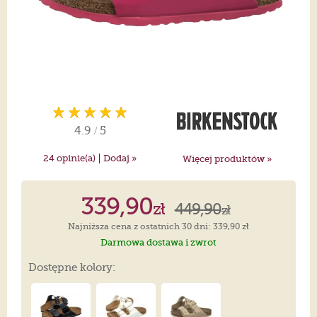
4.9
/
5
|
24
opinie(a)
Dodaj »
Więcej produktów »
339,90
zł
449,90
zł
Najniższa cena z ostatnich 30 dni: 339,90 zł
Darmowa dostawa i zwrot
Dostępne kolory: