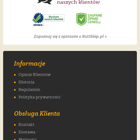
naszych klientów
Zapoznaj się z opiniami o ButSklep.pl »
Informacje
Opinie Klientów
Historia
Regulamin
Polityka prywatności
Obsługa Klienta
Kontakt
Dostawa
Płatności