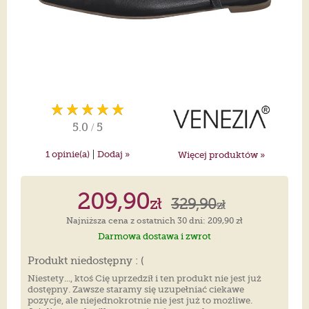
5.0
/
5
|
1
opinie(a)
Dodaj »
Więcej produktów »
209,90
zł
329,90
zł
Najniższa cena z ostatnich 30 dni: 209,90 zł
Darmowa dostawa i zwrot
Produkt niedostępny : (
Niestety..., ktoś Cię uprzedził i ten produkt nie jest już
dostępny. Zawsze staramy się uzupełniać ciekawe
pozycje, ale niejednokrotnie nie jest już to możliwe.