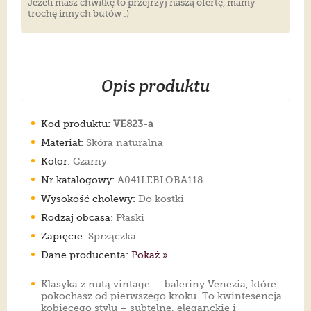
Jeżeli masz chwilkę to przejrzyj naszą ofertę, mamy
trochę innych butów :)
Opis produktu
Kod produktu:
VE823-a
Materiał:
Skóra naturalna
Kolor:
Czarny
Nr katalogowy:
A041LEBLOBA118
Wysokość cholewy:
Do kostki
Rodzaj obcasa:
Płaski
Zapięcie:
Sprzączka
Dane producenta:
Pokaż »
Klasyka z nutą vintage — baleriny Venezia, które
pokochasz od pierwszego kroku. To kwintesencja
kobiecego stylu – subtelne, eleganckie i